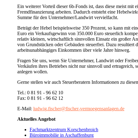
Ein weiterer Vorteil dieser 6b-Fonds ist, dass diese meist mit
Fremdfinanzierung arbeiten. Dadurch entsteht eine Hebelwirku
Summe für den Unternehmer/Landwirt vervielfacht.
Beträgt der Hebel beispielsweise 350 Prozent, so kann mit ei
Euro ein Verkaufsgewinn von 350.000 Euro steuerlich kompen
relativ kleinen, wirtschaftlich sinnvollen Einsatz ein großer 
von Grundstücken oder Gebäuden steuerfrei. Dazu resultiert 
arbeitsunabhängiges Einkommen über viele Jahre hinweg.
Fragen Sie uns, wenn Sie Unternehmer, Landwirt oder Freiber
Verkäufen ihres Betriebes nicht nur sinnvoll und ertragreich, 
anlegen wollen.
Gerne stellen wir auch Steuerberatern Informationen zu dies
Tel.: 0 81 91 - 96 62 10
Fax: 0 81 91 - 96 62 12
E-Mail:
ludwig.fischer@fischer-vermoegensanlagen.de
Aktuelles Angebot
Fachmarktzentrum Korschenbroich
Büroimmobilie in Aschaffenburg