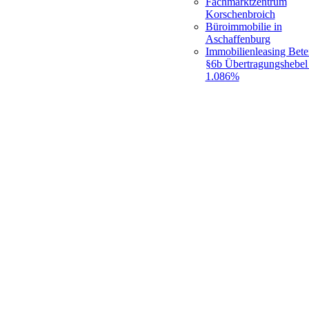
Fachmarktzentrum
Korschenbroich
Büroimmobilie in
Aschaffenburg
Immobilienleasing Bete
§6b Übertragungshebel 
1.086%